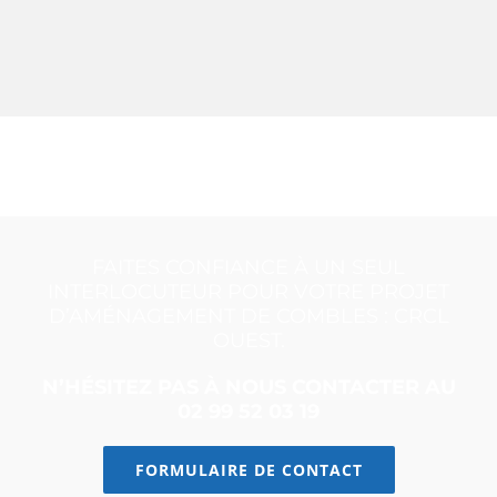
FAITES CONFIANCE À UN SEUL
INTERLOCUTEUR POUR VOTRE PROJET
D’AMÉNAGEMENT DE COMBLES : CRCL
OUEST.
N’HÉSITEZ PAS À NOUS CONTACTER AU
02 99 52 03 19
FORMULAIRE DE CONTACT