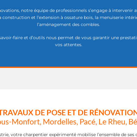
ovations, notre équipe de professionnels s’engage à intervenir a
 construction et l’extension à ossature bois, la menuiserie intérieu
l’aménagement des combles.
avoir-faire et d’outils nous permet de vous garantir une prestat
vos attentes.
TRAVAUX DE POSE ET DE RÉNOVATIO
ous-Monfort, Mordelles, Pacé, Le Rheu, 
ndustrie, votre charpentier expérimenté mobilise l’ensemble de s