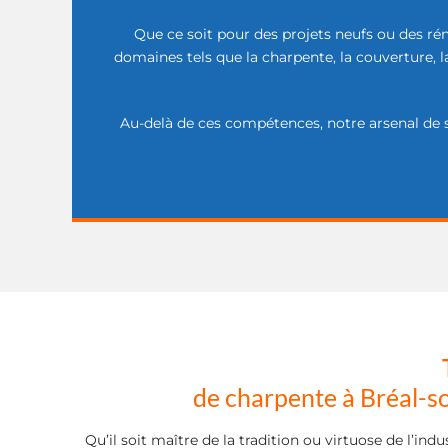
Que ce soit pour des projets neufs ou des rén
domaines tels que la charpente, la couverture, la
Au-delà de ces compétences, notre arsenal de s
de charpente à Bréal-s
Qu’il soit maître de la tradition ou virtuose de l’i