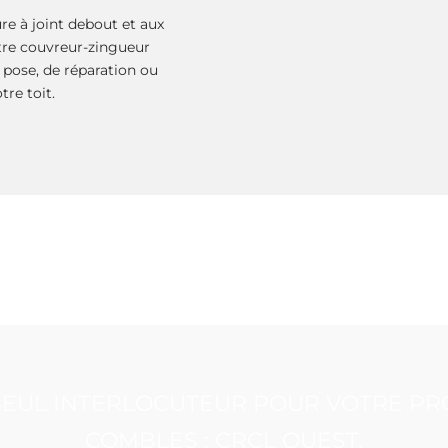
e à joint debout et aux
otre couvreur-zingueur
 pose, de réparation ou
tre toit.
 SEUL INTERLOCUTEUR POUR VOTRE P
COMBLES : CRCL OUEST.